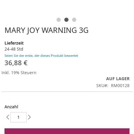
MARY JOY WARNING 3G
Zum
Anfang
der
Lieferzeit
Bildergalerie
24-48 Std
springen
Seien Sie der erste, der dieses Produkt bewertet
36,88 €
Inkl. 19% Steuern
AUF LAGER
SKU
RM00128
Anzahl