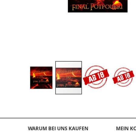
Zum
Anfang
der
Bildergalerie
springen
WARUM BEI UNS KAUFEN
MEIN K