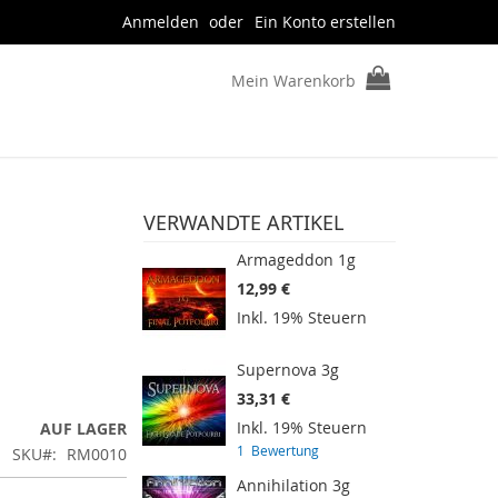
Anmelden
Ein Konto erstellen
Mein Warenkorb
VERWANDTE ARTIKEL
Armageddon 1g
12,99 €
Inkl. 19% Steuern
Supernova 3g
33,31 €
Inkl. 19% Steuern
AUF LAGER
1
Bewertung
SKU
RM0010
Annihilation 3g