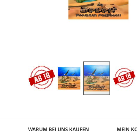
Zum
Anfang
der
Bildergalerie
springen
WARUM BEI UNS KAUFEN
MEIN K