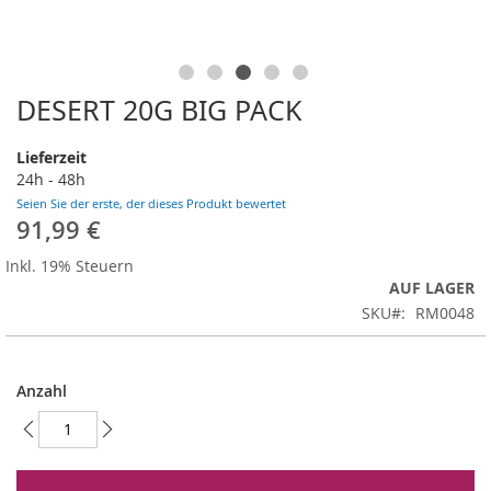
DESERT 20G BIG PACK
Zum
Anfang
der
Lieferzeit
Bildergalerie
24h - 48h
springen
Seien Sie der erste, der dieses Produkt bewertet
91,99 €
Inkl. 19% Steuern
AUF LAGER
SKU
RM0048
Anzahl