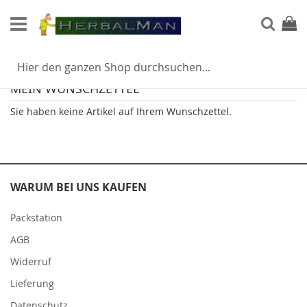
Direkt
zum
Such
Mein
Inhalt
MEIN WUNSCHZETTEL
Sie haben keine Artikel auf Ihrem Wunschzettel.
WARUM BEI UNS KAUFEN
Packstation
AGB
Widerruf
Lieferung
Datenschutz