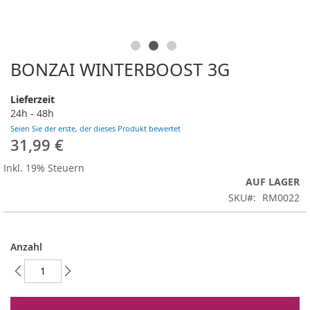
BONZAI WINTERBOOST 3G
Zum
Anfang
der
Lieferzeit
Bildergalerie
24h - 48h
springen
Seien Sie der erste, der dieses Produkt bewertet
31,99 €
Inkl. 19% Steuern
AUF LAGER
SKU
RM0022
Anzahl