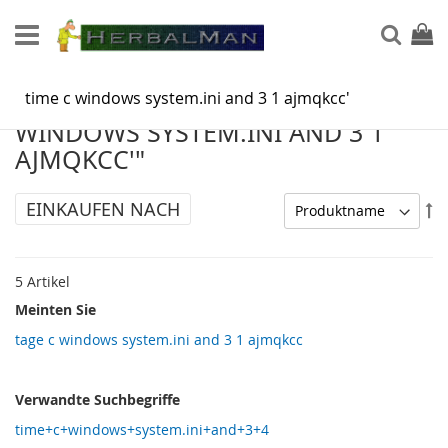
Direkt
zum
Such
Mein
Inhalt
SUCHERGEBNISSE FÜR: "TIME C
WINDOWS SYSTEM.INI AND 3 1
AJMQKCC'"
EINKAUFEN NACH
In
ab
Re
5
Artikel
Meinten Sie
tage c windows system.ini and 3 1 ajmqkcc
Verwandte Suchbegriffe
time+c+windows+system.ini+and+3+4