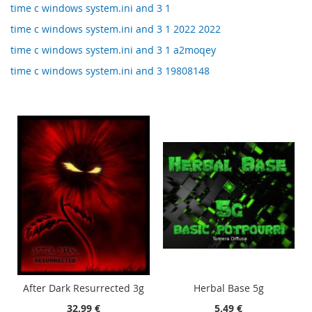
time c windows system.ini and 3 1
time c windows system.ini and 3 1 2022 2022
time c windows system.ini and 3 1 a2moqey
time c windows system.ini and 3 19808148
After Dark Resurrected 3g
Herbal Base 5g
32,99 €
5,49 €